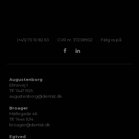
(+45) 70 10 82 63
CVR nr. 37238902
Følg os på:
Augustenborg
Elmevej 1
Tlf. 7447 1105
augustenborg@dentist.dk
Broager
Møllegade 46
Tlf. 7444 1014
broager@dentist.dk
Egtved