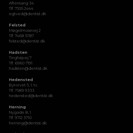
Aftensang 34
Tlf. 7555 2444
egtved@dentist.dk
Felsted
Møgelmosevej 2
Tlf. 7468 5787
felsted@dentist.dk
Hadsten
Tinghøjvej 7
Tlf. 6960 7191
hadsten@dentist.dk
Hedensted
Bytorvet 5, 1. tv.
Tlf. 7589 9333
hedensted@dentist.dk
Herning
Nygade 8, 1.
Tlf. 9712 3710
herning@dentist.dk