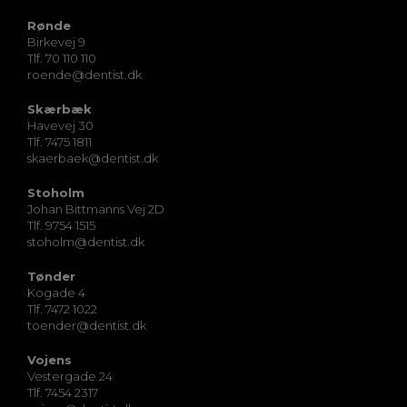
Rønde
Birkevej 9
Tlf. 70 110 110
roende@dentist.dk
Skærbæk
Havevej 30
Tlf. 7475 1811
skaerbaek@dentist.dk
Stoholm
Johan Bittmanns Vej 2D
Tlf. 9754 1515
stoholm@dentist.dk
Tønder
Kogade 4
Tlf. 7472 1022
toender@dentist.dk
Vojens
Vestergade 24
Tlf. 7454 2317