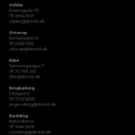
Odder
Rosensgade 35
Tlf. 8654 1007
odder@dentist.dk
Otterup
Banepladsen 5
Tlf. 6482 1055
otterup@dentist.dk
Ribe
Tømmergangen 7
Tlf. 70 366 355
ribe@dentist.dk
Ringkøbing
Smøgen 9
Tlf. 9732 5099
ringkoebing@dentist.dk
Rødding
Rytterdam 6
Tlf. 7484 1836
roedding@dentist.dk