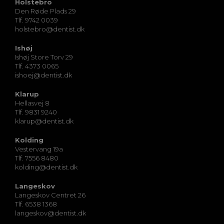
Holstebro
Den Røde Plads 29
Tlf. 9742 0039
holstebro@dentist.dk
Ishøj
Ishøj Store Torv 29
Tlf. 4373 0065
ishoej@dentist.dk
Klarup
Hellasvej 8
Tlf. 9831 9240
klarup@dentist.dk
Kolding
Vestervang 19a
Tlf. 7556 8480
kolding@dentist.dk
Langeskov
Langeskov Centret 26
Tlf. 6538 1368
langeskov@dentist.dk