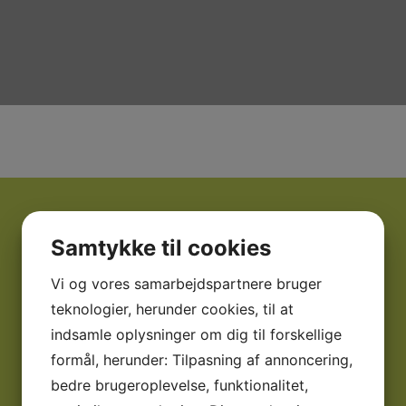
01
Samtykke til cookies
Altid på telefonen
Vi og vores samarbejdspartnere bruger
Som patient hos os vil du altid kunne få fat i din
teknologier, herunder cookies, til at
tandlæge.
indsamle oplysninger om dig til forskellige
formål, herunder: Tilpasning af annoncering,
02
bedre brugeroplevelse, funktionalitet,