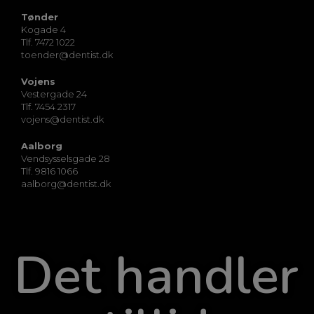
Tønder
Kogade 4
Tlf. 7472 1022
toender@dentist.dk
Vojens
Vestergade 24
Tlf. 7454 2317
vojens@dentist.dk
Aalborg
Vendsysselsgade 28
Tlf. 9816 1066
aalborg@dentist.dk
Det handler