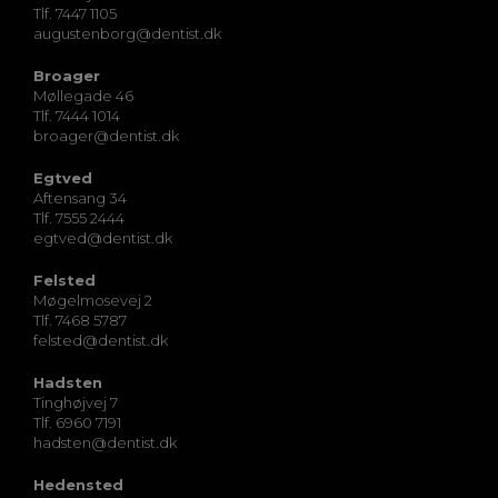
Tlf. 7447 1105
augustenborg@dentist.dk
Broager
Møllegade 46
Tlf. 7444 1014
broager@dentist.dk
Egtved
Aftensang 34
Tlf. 7555 2444
egtved@dentist.dk
Felsted
Møgelmosevej 2
Tlf. 7468 5787
felsted@dentist.dk
Hadsten
Tinghøjvej 7
Tlf. 6960 7191
hadsten@dentist.dk
Hedensted