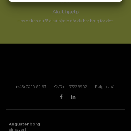
05
MARKETING
STATISTIK
Akut hjælp
Hos os kan du få akut hjælp når du har brug for det.
(+45) 70 10 82 63
CVR nr. 37238902
Følg os på:
Augustenborg
Elmevej 1