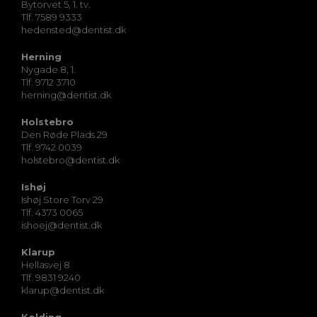
Bytorvet 5, 1. tv.
Tlf. 7589 9333
hedensted@dentist.dk
Herning
Nygade 8, 1.
Tlf. 9712 3710
herning@dentist.dk
Holstebro
Den Røde Plads 29
Tlf. 9742 0039
holstebro@dentist.dk
Ishøj
Ishøj Store Torv 29
Tlf. 4373 0065
ishoej@dentist.dk
Klarup
Hellasvej 8
Tlf. 9831 9240
klarup@dentist.dk
Kolding