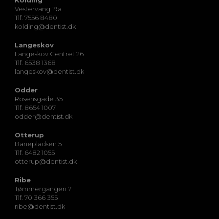
Vestervang 19a
Tlf. 7556 8480
kolding@dentist.dk
Langeskov
Langeskov Centret 26
Tlf. 6538 1368
langeskov@dentist.dk
Odder
Rosensgade 35
Tlf. 8654 1007
odder@dentist.dk
Otterup
Banepladsen 5
Tlf. 6482 1055
otterup@dentist.dk
Ribe
Tømmergangen 7
Tlf. 70 366 355
ribe@dentist.dk