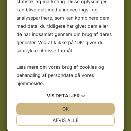
statistik og marketing. Disse oplysninger
Vi forstår dig
kan blive delt med annoncerings- og
Som patient hos os vil vi altid kunne forstå din situation
analysepartnere, som kan kombinere dem
med data, du tidligere har givet dem eller
de har indsamlet gennem din brug af deres
03
tjenester. Ved at klikke på 'OK' giver du
Kompetencer
samtykke til disse formål.
Hos os har vi kompetente og erfarende tandlæger.
Læs mere om vores brug af cookies og
behandling af persondata på vores
04
hjemmeside.
Det handler om tillid
VIS
DETALJER
Hos os skal du føle dig tryg og godt informeret hele
vejen.
JA
NEJ
OK
JA
NEJ
NØDVENDIGE
PRÆFERENCER
AFVIS ALLE
JA
NEJ
JA
NEJ