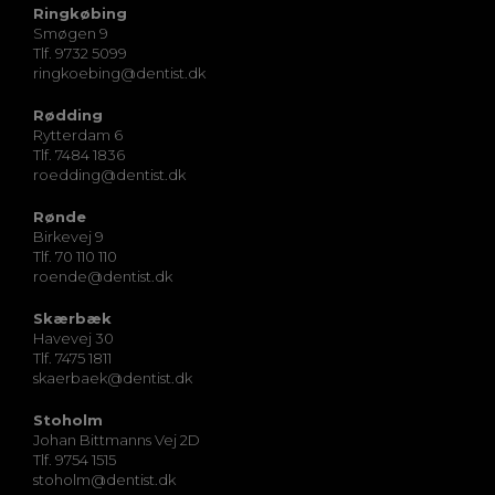
Ringkøbing
Smøgen 9
Tlf. 9732 5099
ringkoebing@dentist.dk
Rødding
Rytterdam 6
Tlf. 7484 1836
roedding@dentist.dk
Rønde
Birkevej 9
Tlf. 70 110 110
roende@dentist.dk
Skærbæk
Havevej 30
Tlf. 7475 1811
skaerbaek@dentist.dk
Stoholm
Johan Bittmanns Vej 2D
Tlf. 9754 1515
stoholm@dentist.dk