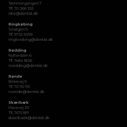
Tømmergangen 7
Tlf. 70 366 355
ribe@dentist.dk
Ringkøbing
Smøgen 9
Tlf. 9732 5099
ringkoebing@dentist.dk
Rødding
Rytterdam 6
Tlf. 7484 1836
roedding@dentist.dk
Rønde
Birkevej 9
Tlf. 70 110 110
roende@dentist.dk
Skærbæk
Havevej 30
Tlf. 7475 1811
skaerbaek@dentist.dk