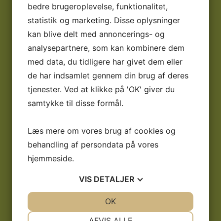
bedre brugeroplevelse, funktionalitet,
statistik og marketing. Disse oplysninger
02
kan blive delt med annoncerings- og
Vi forstår dig
analysepartnere, som kan kombinere dem
med data, du tidligere har givet dem eller
Som patient hos os vil vi altid kunne forstå din situation
de har indsamlet gennem din brug af deres
tjenester. Ved at klikke på 'OK' giver du
03
samtykke til disse formål.
Kompetencer
Læs mere om vores brug af cookies og
Hos os har vi kompetente og erfarende tandlæger.
behandling af persondata på vores
hjemmeside.
04
VIS
DETALJER
Det handler om tillid
JA
NEJ
OK
JA
NEJ
Hos os skal du føle dig tryg og godt informeret hele
NØDVENDIGE
PRÆFERENCER
vejen.
AFVIS ALLE