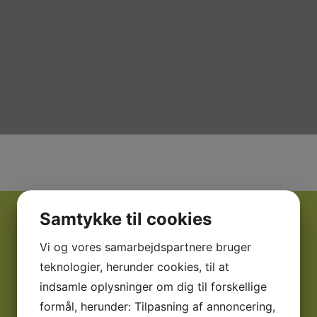
Samtykke til cookies
01
Vi og vores samarbejdspartnere bruger
Altid på telefonen
teknologier, herunder cookies, til at
Som patient hos os vil du altid kunne få fat i din
indsamle oplysninger om dig til forskellige
tandlæge.
formål, herunder: Tilpasning af annoncering,