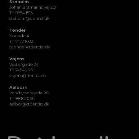
Stoholm
Johan Bittmanns Vej 2D
Tlf. 9754 1515
stoholm@dentist.dk
Tønder
Kogade 4
Tlf. 7472 1022
toender@dentist.dk
Vojens
Vestergade 24
Tlf. 7454 2317
vojens@dentist.dk
Aalborg
Vendsysselsgade 28
Tlf. 9816 1066
aalborg@dentist.dk