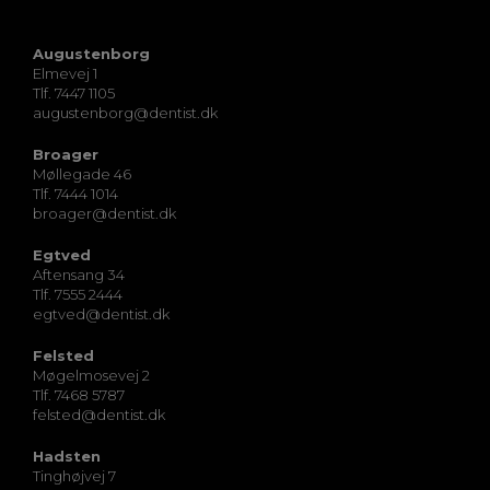
Augustenborg
Elmevej 1
Tlf. 7447 1105
augustenborg@dentist.dk
Broager
Møllegade 46
Tlf. 7444 1014
broager@dentist.dk
Egtved
Aftensang 34
Tlf. 7555 2444
egtved@dentist.dk
Felsted
Møgelmosevej 2
Tlf. 7468 5787
felsted@dentist.dk
Hadsten
Tinghøjvej 7