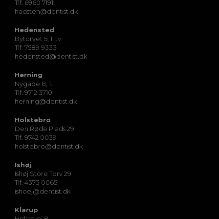
Tlf. 6960 7191
hadsten@dentist.dk
Hedensted
Bytorvet 5, 1. tv.
Tlf. 7589 9333
hedensted@dentist.dk
Herning
Nygade 8, 1.
Tlf. 9712 3710
herning@dentist.dk
Holstebro
Den Røde Plads 29
Tlf. 9742 0039
holstebro@dentist.dk
Ishøj
Ishøj Store Torv 29
Tlf. 4373 0065
ishoej@dentist.dk
Klarup
Hellasvej 8