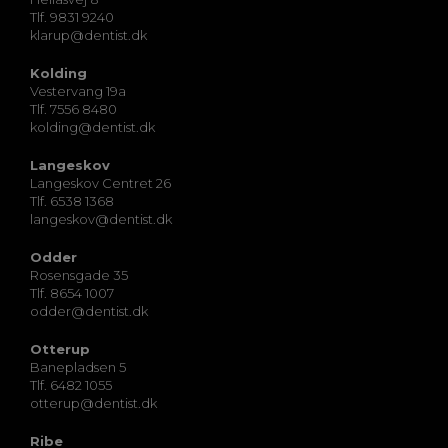
Tlf. 9831 9240
klarup@dentist.dk
Kolding
Vestervang 19a
Tlf. 7556 8480
kolding@dentist.dk
Langeskov
Langeskov Centret 26
Tlf. 6538 1368
langeskov@dentist.dk
Odder
Rosensgade 35
Tlf. 8654 1007
odder@dentist.dk
Otterup
Banepladsen 5
Tlf. 6482 1055
otterup@dentist.dk
Ribe