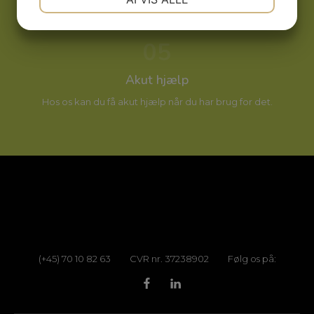
JA
NEJ
JA
NEJ
05
MARKETING
STATISTIK
Akut hjælp
Hos os kan du få akut hjælp når du har brug for det.
(+45) 70 10 82 63
CVR nr. 37238902
Følg os på: