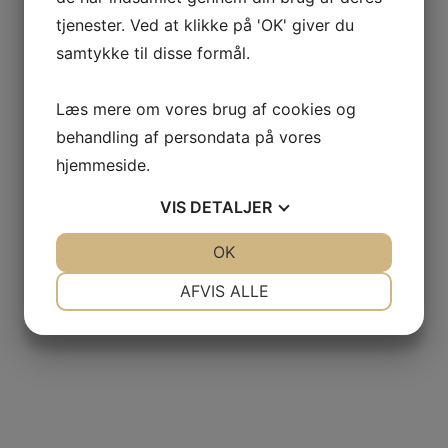
tjenester. Ved at klikke på 'OK' giver du
samtykke til disse formål.
Læs mere om vores brug af cookies og
behandling af persondata på vores
hjemmeside.
VIS
DETALJER
JA
NEJ
OK
JA
NEJ
NØDVENDIGE
PRÆFERENCER
AFVIS ALLE
JA
NEJ
JA
NEJ
MARKETING
STATISTIK