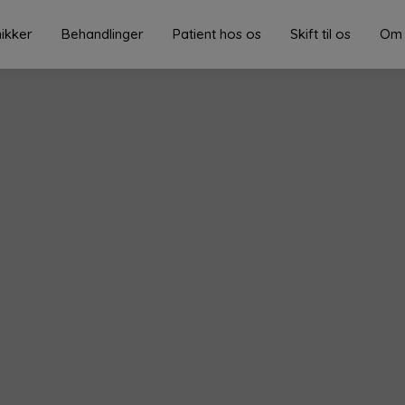
nikker
Behandlinger
Patient hos os
Skift til os
Om